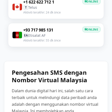
+1 622 622 712 1
ONLINE
Telus
T
Aktiviti terakhir: 24 dk önce
+93 717 985 131
ONLINE
Etisalat AF
EA
Aktiviti terakhir: 55 dk önce
Pengesahan SMS dengan
Nombor Virtual Malaysia
Dalam dunia digital hari ini, salah satu cara
terbaik untuk melindungi data peribadi anda
adalah dengan menggunakan nombor virtual
Malaysia. Ini membolehkan anda