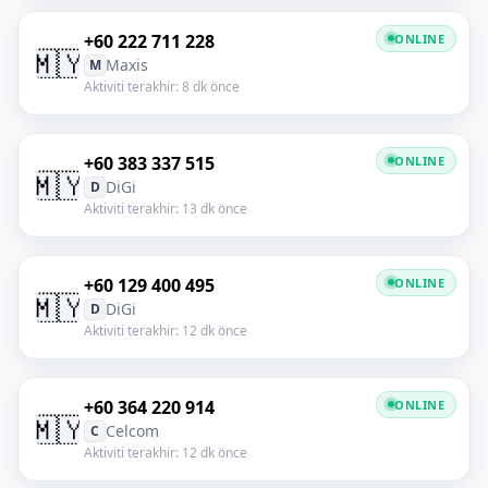
+60 222 711 228
ONLINE
🇲🇾
Maxis
M
Aktiviti terakhir: 8 dk önce
+60 383 337 515
ONLINE
🇲🇾
DiGi
D
Aktiviti terakhir: 13 dk önce
+60 129 400 495
ONLINE
🇲🇾
DiGi
D
Aktiviti terakhir: 12 dk önce
+60 364 220 914
ONLINE
🇲🇾
Celcom
C
Aktiviti terakhir: 12 dk önce