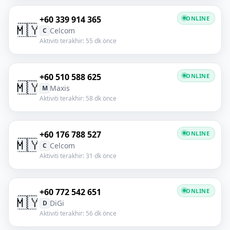
+60 339 914 365
ONLINE
🇲🇾
Celcom
C
Aktiviti terakhir: 55 dk önce
+60 510 588 625
ONLINE
🇲🇾
Maxis
M
Aktiviti terakhir: 58 dk önce
+60 176 788 527
ONLINE
🇲🇾
Celcom
C
Aktiviti terakhir: 31 dk önce
+60 772 542 651
ONLINE
🇲🇾
DiGi
D
Aktiviti terakhir: 56 dk önce