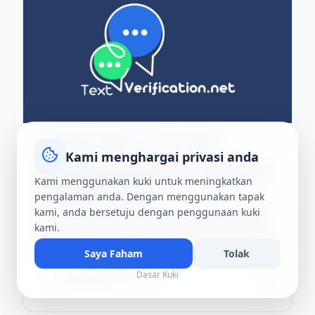
DISPOSABLE NUMBER
VIRTUAL NUMBER
Kami menghargai privasi anda
Nombor Pakai Buang vs Nombor Biasa:
Kami menggunakan kuki untuk meningkatkan
Mana Pilihan Anda?
pengalaman anda. Dengan menggunakan tapak
Ketahui perbezaan utama antara nombor telefon
kami, anda bersetuju dengan penggunaan kuki
pakai buang dan biasa untuk menentukan pilihan
kami.
terbaik untuk privasi dan keselamatan dalam tal...
Saya Faham
Tolak
Dasar Kuki
4 Ogo 2026
·
8 min baca
T
→