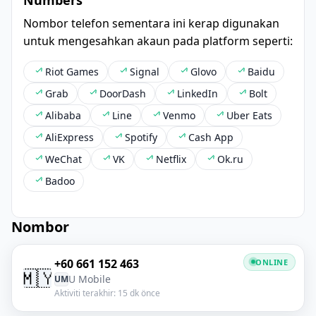
Nombor telefon sementara ini kerap digunakan
untuk mengesahkan akaun pada platform seperti:
Riot Games
Signal
Glovo
Baidu
Grab
DoorDash
LinkedIn
Bolt
Alibaba
Line
Venmo
Uber Eats
AliExpress
Spotify
Cash App
WeChat
VK
Netflix
Ok.ru
Badoo
Nombor
+60 661 152 463
ONLINE
🇲🇾
U Mobile
UM
Aktiviti terakhir: 15 dk önce