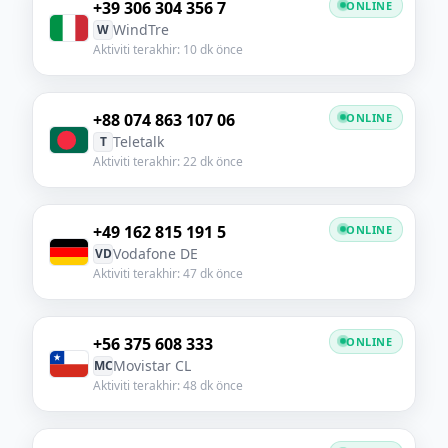
+39 306 304 356 7
ONLINE
WindTre
W
Aktiviti terakhir: 10 dk önce
+88 074 863 107 06
ONLINE
Teletalk
T
Aktiviti terakhir: 22 dk önce
+49 162 815 191 5
ONLINE
Vodafone DE
VD
Aktiviti terakhir: 47 dk önce
+56 375 608 333
ONLINE
Movistar CL
MC
Aktiviti terakhir: 48 dk önce