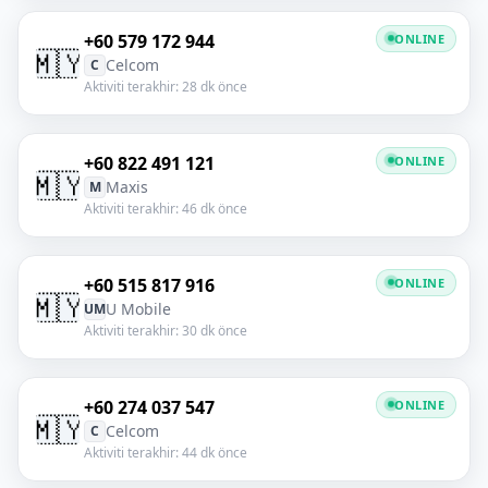
+60 579 172 944
ONLINE
🇲🇾
Celcom
C
Aktiviti terakhir: 28 dk önce
+60 822 491 121
ONLINE
🇲🇾
Maxis
M
Aktiviti terakhir: 46 dk önce
+60 515 817 916
ONLINE
🇲🇾
U Mobile
UM
Aktiviti terakhir: 30 dk önce
+60 274 037 547
ONLINE
🇲🇾
Celcom
C
Aktiviti terakhir: 44 dk önce