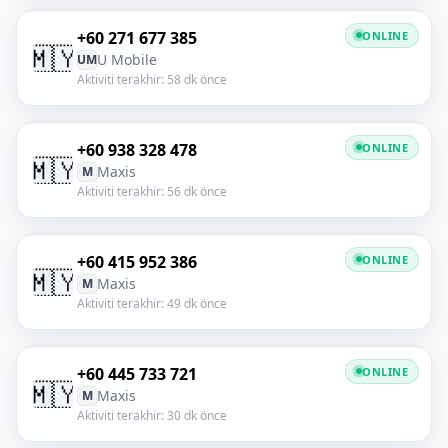
+60 271 677 385
ONLINE
🇲🇾
U Mobile
UM
Aktiviti terakhir: 58 dk önce
+60 938 328 478
ONLINE
🇲🇾
Maxis
M
Aktiviti terakhir: 56 dk önce
+60 415 952 386
ONLINE
🇲🇾
Maxis
M
Aktiviti terakhir: 49 dk önce
+60 445 733 721
ONLINE
🇲🇾
Maxis
M
Aktiviti terakhir: 30 dk önce