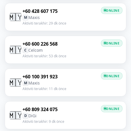
+60 428 607 175
ONLINE
🇲🇾
Maxis
M
Aktiviti terakhir: 29 dk önce
+60 600 226 568
ONLINE
🇲🇾
Celcom
C
Aktiviti terakhir: 53 dk önce
+60 100 391 923
ONLINE
🇲🇾
Maxis
M
Aktiviti terakhir: 11 dk önce
+60 809 324 075
ONLINE
🇲🇾
DiGi
D
Aktiviti terakhir: 9 dk önce