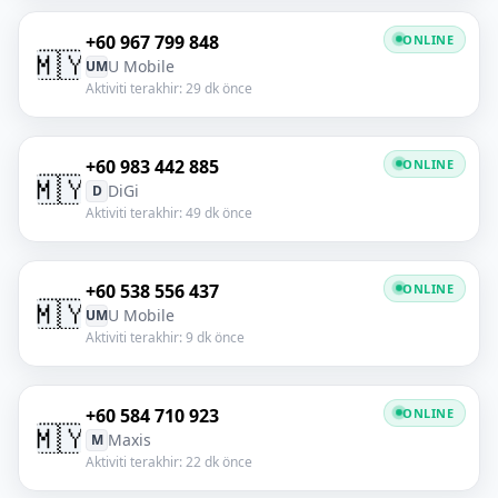
+60 967 799 848
ONLINE
🇲🇾
U Mobile
UM
Aktiviti terakhir: 29 dk önce
+60 983 442 885
ONLINE
🇲🇾
DiGi
D
Aktiviti terakhir: 49 dk önce
+60 538 556 437
ONLINE
🇲🇾
U Mobile
UM
Aktiviti terakhir: 9 dk önce
+60 584 710 923
ONLINE
🇲🇾
Maxis
M
Aktiviti terakhir: 22 dk önce