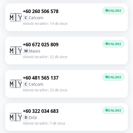
+60 260 506 578
ONLINE
🇲🇾
Celcom
C
Aktiviti terakhir: 19 dk önce
+60 672 025 809
ONLINE
🇲🇾
Maxis
M
Aktiviti terakhir: 32 dk önce
+60 481 565 137
ONLINE
🇲🇾
Celcom
C
Aktiviti terakhir: 29 dk önce
+60 322 034 683
ONLINE
🇲🇾
DiGi
D
Aktiviti terakhir: 7 dk önce