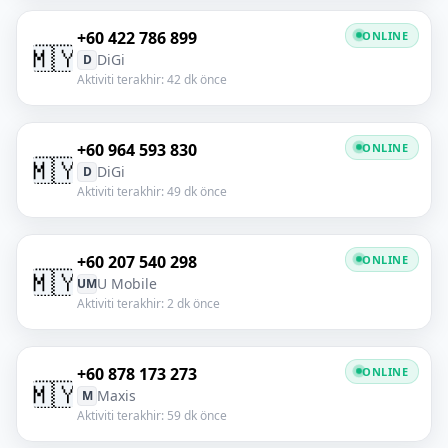
+60 422 786 899
ONLINE
🇲🇾
DiGi
D
Aktiviti terakhir: 42 dk önce
+60 964 593 830
ONLINE
🇲🇾
DiGi
D
Aktiviti terakhir: 49 dk önce
+60 207 540 298
ONLINE
🇲🇾
U Mobile
UM
Aktiviti terakhir: 2 dk önce
+60 878 173 273
ONLINE
🇲🇾
Maxis
M
Aktiviti terakhir: 59 dk önce