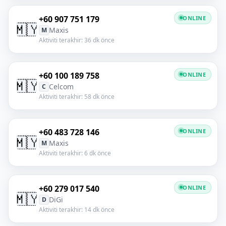
+60 907 751 179
ONLINE
🇲🇾
Maxis
M
Aktiviti terakhir: 36 dk önce
+60 100 189 758
ONLINE
🇲🇾
Celcom
C
Aktiviti terakhir: 58 dk önce
+60 483 728 146
ONLINE
🇲🇾
Maxis
M
Aktiviti terakhir: 6 dk önce
+60 279 017 540
ONLINE
🇲🇾
DiGi
D
Aktiviti terakhir: 14 dk önce