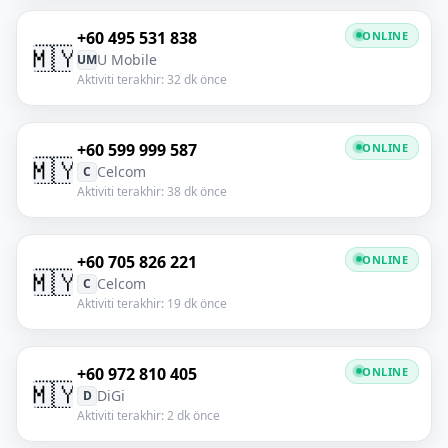
+60 495 531 838
ONLINE
🇲🇾
U Mobile
UM
Aktiviti terakhir: 32 dk önce
+60 599 999 587
ONLINE
🇲🇾
Celcom
C
Aktiviti terakhir: 38 dk önce
+60 705 826 221
ONLINE
🇲🇾
Celcom
C
Aktiviti terakhir: 19 dk önce
+60 972 810 405
ONLINE
🇲🇾
DiGi
D
Aktiviti terakhir: 2 dk önce