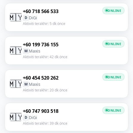
+60 718 566 533
ONLINE
🇲🇾
DiGi
D
Aktiviti terakhir: 5 dk önce
+60 199 736 155
ONLINE
🇲🇾
Maxis
M
Aktiviti terakhir: 42 dk önce
+60 454 520 262
ONLINE
🇲🇾
Maxis
M
Aktiviti terakhir: 20 dk önce
+60 747 903 518
ONLINE
🇲🇾
DiGi
D
Aktiviti terakhir: 39 dk önce