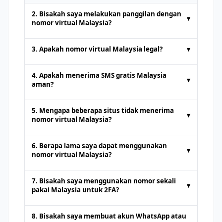
2. Bisakah saya melakukan panggilan dengan
▾
nomor virtual Malaysia?
Nomor telepon sementara yang
3. Apakah nomor virtual Malaysia legal?
▾
disediakan oleh platform SMS online
biasanya hanya untuk
menerima SMS
.
Ya. Nomor virtual Malaysia sepenuhnya
4. Apakah menerima SMS gratis Malaysia
▾
Panggilan suara atau pengiriman SMS
sah untuk tindakan seperti
menerima
aman?
standar tidak didukung. Beberapa
SMS online
atau autentikasi. Namun,
Mendapatkan
SMS online gratis
dari
layanan premium mungkin menawarkan
mereka tidak boleh digunakan untuk
5. Mengapa beberapa situs tidak menerima
▾
platform terkemuka adalah aman.
dukungan panggilan dengan biaya
kegiatan ilegal. Pengguna harus
nomor virtual Malaysia?
Namun, karena nomor publik dapat
tambahan.
mematuhi platform
Beberapa situs web memblokir nomor
dilihat oleh siapa saja, hindari menerima
6. Berapa lama saya dapat menggunakan
▾
dari platform
SMS online
untuk
informasi sensitif atau pribadi melalui
nomor virtual Malaysia?
mencegah akun palsu. Dalam kasus
nomor tersebut.
Ini tergantung pada penyedianya
seperti itu, coba penyedia lain atau
7. Bisakah saya menggunakan nomor sekali
▾
layanan nomor khusus premium.
pakai Malaysia untuk 2FA?
Ya, autentikasi dua faktor dapat dilakukan
8. Bisakah saya membuat akun WhatsApp atau