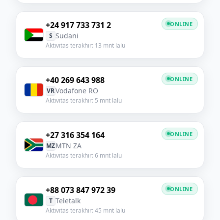
+24 917 733 731 2
ONLINE
Sudani
S
Aktivitas terakhir: 13 mnt lalu
+40 269 643 988
ONLINE
Vodafone RO
VR
Aktivitas terakhir: 5 mnt lalu
+27 316 354 164
ONLINE
MTN ZA
MZ
Aktivitas terakhir: 6 mnt lalu
+88 073 847 972 39
ONLINE
Teletalk
T
Aktivitas terakhir: 45 mnt lalu