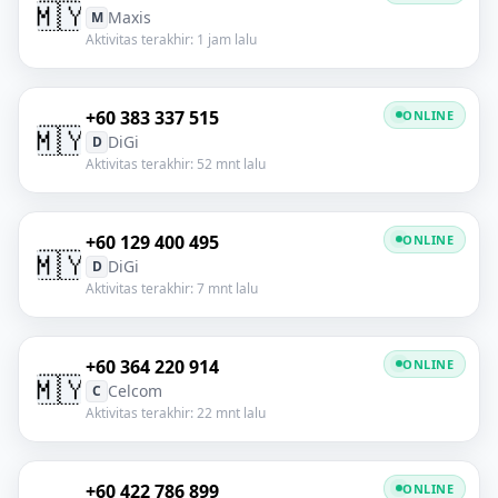
🇲🇾
Maxis
M
Aktivitas terakhir: 1 jam lalu
+60 383 337 515
ONLINE
🇲🇾
DiGi
D
Aktivitas terakhir: 52 mnt lalu
+60 129 400 495
ONLINE
🇲🇾
DiGi
D
Aktivitas terakhir: 7 mnt lalu
+60 364 220 914
ONLINE
🇲🇾
Celcom
C
Aktivitas terakhir: 22 mnt lalu
+60 422 786 899
ONLINE