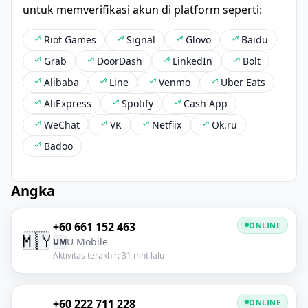
untuk memverifikasi akun di platform seperti:
Riot Games
Signal
Glovo
Baidu
Grab
DoorDash
LinkedIn
Bolt
Alibaba
Line
Venmo
Uber Eats
AliExpress
Spotify
Cash App
WeChat
VK
Netflix
Ok.ru
Badoo
Angka
+60 661 152 463
ONLINE
🇲🇾
U Mobile
UM
Aktivitas terakhir: 31 mnt lalu
+60 222 711 228
ONLINE