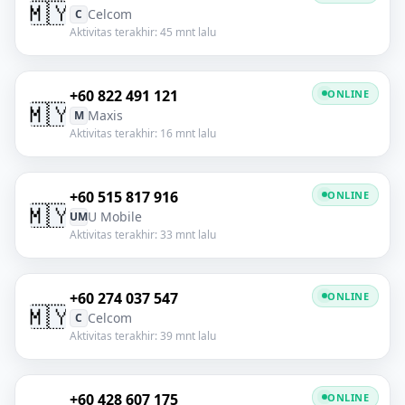
🇲🇾
Celcom
C
Aktivitas terakhir: 45 mnt lalu
+60 822 491 121
ONLINE
🇲🇾
Maxis
M
Aktivitas terakhir: 16 mnt lalu
+60 515 817 916
ONLINE
🇲🇾
U Mobile
UM
Aktivitas terakhir: 33 mnt lalu
+60 274 037 547
ONLINE
🇲🇾
Celcom
C
Aktivitas terakhir: 39 mnt lalu
+60 428 607 175
ONLINE