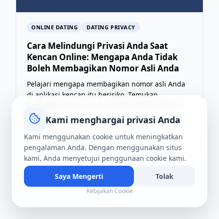
ONLINE DATING
DATING PRIVACY
Cara Melindungi Privasi Anda Saat
Kencan Online: Mengapa Anda Tidak
Boleh Membagikan Nomor Asli Anda
Pelajari mengapa membagikan nomor asli Anda
di aplikasi kencan itu berisiko. Temukan
bagaimana nomor virtual melindungi Anda dari
penguntita...
Kami menghargai privasi Anda
Kami menggunakan cookie untuk meningkatkan
4 Agt 2026
·
8 menit membaca
T
→
pengalaman Anda. Dengan menggunakan situs
kami, Anda menyetujui penggunaan cookie kami.
Saya Mengerti
Tolak
Kebijakan Cookie