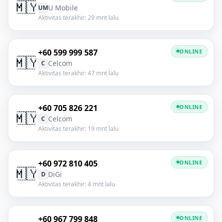
🇲🇾
U Mobile
UM
Aktivitas terakhir: 29 mnt lalu
+60 599 999 587
ONLINE
🇲🇾
Celcom
C
Aktivitas terakhir: 47 mnt lalu
+60 705 826 221
ONLINE
🇲🇾
Celcom
C
Aktivitas terakhir: 19 mnt lalu
+60 972 810 405
ONLINE
🇲🇾
DiGi
D
Aktivitas terakhir: 4 mnt lalu
+60 967 799 848
ONLINE