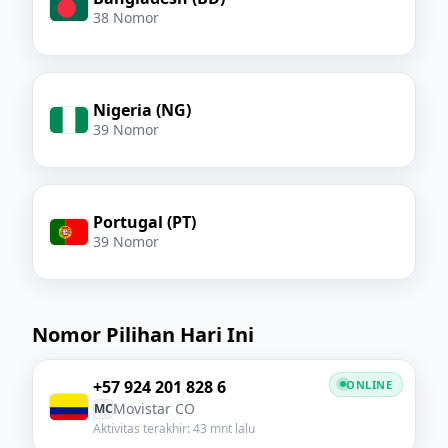
38 Nomor
Nigeria (NG)
39 Nomor
Portugal (PT)
39 Nomor
Nomor Pilihan Hari Ini
+57 924 201 828 6
ONLINE
Movistar CO
MC
Aktivitas terakhir: 43 mnt lalu