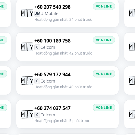
+60 207 540 298
NE
ONLINE
🇲🇾

U Mobile
UM
Hoạt động gần nhất: 24 phút trước
+60 100 189 758
NE
ONLINE
🇲🇾

Celcom
C
Hoạt động gần nhất: 42 phút trước
+60 579 172 944
NE
ONLINE
🇲🇾

Celcom
C
Hoạt động gần nhất: 40 phút trước
+60 274 037 547
NE
ONLINE
🇲🇾

Celcom
C
Hoạt động gần nhất: 5 phút trước