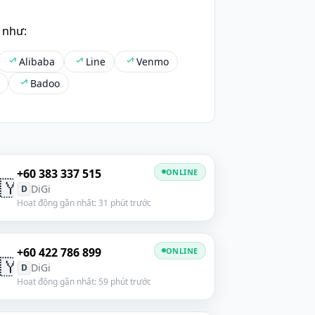
 như:
Alibaba
Line
Venmo
Badoo
+60 383 337 515
ONLINE
🇾
DiGi
D
Hoạt động gần nhất: 31 phút trước
+60 422 786 899
ONLINE
🇾
DiGi
D
Hoạt động gần nhất: 59 phút trước