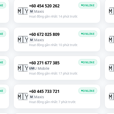
+60 454 520 262
NE
ONLINE
🇲🇾

Maxis
M
Hoạt động gần nhất: 14 phút trước
+60 672 025 809
NE
ONLINE
🇲🇾

Maxis
M
Hoạt động gần nhất: 10 phút trước
+60 271 677 385
NE
ONLINE
🇲🇾

U Mobile
UM
Hoạt động gần nhất: 17 phút trước
+60 445 733 721
NE
ONLINE
🇲🇾

Maxis
M
Hoạt động gần nhất: 7 phút trước