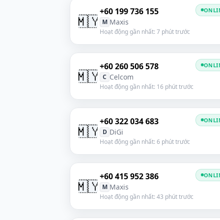
+60 199 736 155
ONLI
🇲🇾
Maxis
M
Hoạt động gần nhất: 7 phút trước
+60 260 506 578
ONLI
🇲🇾
Celcom
C
Hoạt động gần nhất: 16 phút trước
+60 322 034 683
ONLI
🇲🇾
DiGi
D
Hoạt động gần nhất: 6 phút trước
+60 415 952 386
ONLI
🇲🇾
Maxis
M
Hoạt động gần nhất: 43 phút trước