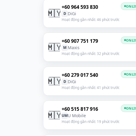
+60 964 593 830
ONLI
🇲🇾
DiGi
D
Hoạt động gần nhất: 46 phút trước
+60 907 751 179
ONLI
🇲🇾
Maxis
M
Hoạt động gần nhất: 32 phút trước
+60 279 017 540
ONLI
🇲🇾
DiGi
D
Hoạt động gần nhất: 41 phút trước
+60 515 817 916
ONLI
🇲🇾
U Mobile
UM
Hoạt động gần nhất: 19 phút trước