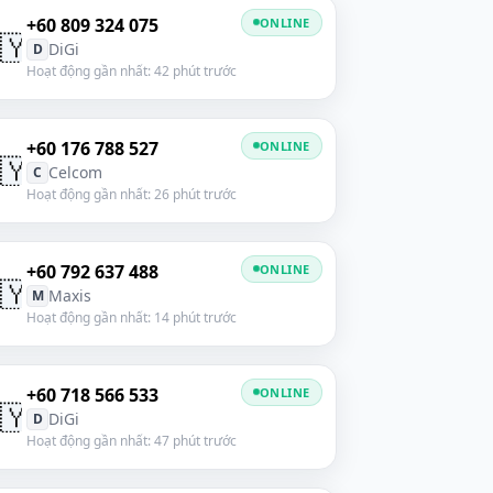
+60 809 324 075
ONLINE
🇾
DiGi
D
Hoạt động gần nhất: 42 phút trước
+60 176 788 527
ONLINE
🇾
Celcom
C
Hoạt động gần nhất: 26 phút trước
+60 792 637 488
ONLINE
🇾
Maxis
M
Hoạt động gần nhất: 14 phút trước
+60 718 566 533
ONLINE
🇾
DiGi
D
Hoạt động gần nhất: 47 phút trước