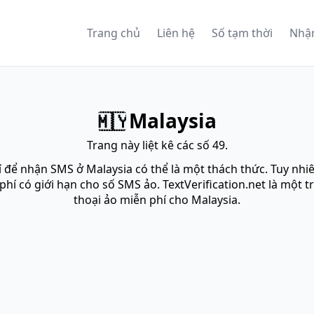
Trang chủ
Liên hệ
Số tạm thời
Nhậ
Malaysia
🇲🇾
Trang này liệt kê các số 49.
 để nhận SMS ở Malaysia có thể là một thách thức. Tuy nh
phí có giới hạn cho số SMS ảo. TextVerification.net là một
thoại ảo miễn phí cho Malaysia.