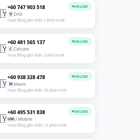
+60 747 903 518
ONLINE
🇾
DiGi
D
Hoạt động gần nhất: 2 phút trước
+60 481 565 137
ONLINE
🇾
Celcom
C
Hoạt động gần nhất: 2 phút trước
+60 938 328 478
ONLINE
🇾
Maxis
M
Hoạt động gần nhất: 53 phút trước
+60 495 531 838
ONLINE
🇾
U Mobile
UM
Hoạt động gần nhất: 12 phút trước