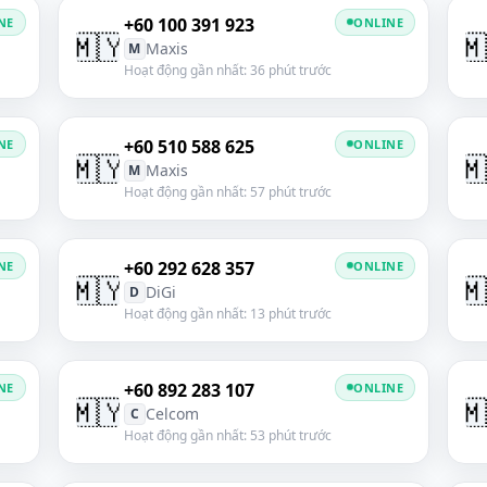
+60 100 391 923
NE
ONLINE
🇲🇾

Maxis
M
Hoạt động gần nhất: 36 phút trước
+60 510 588 625
NE
ONLINE
🇲🇾

Maxis
M
Hoạt động gần nhất: 57 phút trước
+60 292 628 357
NE
ONLINE
🇲🇾

DiGi
D
Hoạt động gần nhất: 13 phút trước
+60 892 283 107
NE
ONLINE
🇲🇾

Celcom
C
Hoạt động gần nhất: 53 phút trước