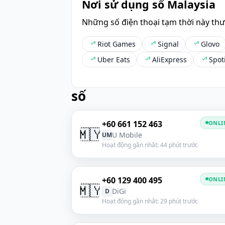
Nơi sử dụng số Malaysia
Những số điện thoại tạm thời này th
Riot Games
Signal
Glovo
Uber Eats
AliExpress
Spot
số
+60 661 152 463
ONLI
🇲🇾
U Mobile
UM
Hoạt động gần nhất: 44 phút trước
+60 129 400 495
ONLI
🇲🇾
DiGi
D
Hoạt động gần nhất: 29 phút trước