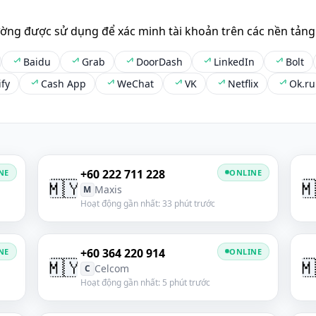
ường được sử dụng để xác minh tài khoản trên các nền tảng
Baidu
Grab
DoorDash
LinkedIn
Bolt
ify
Cash App
WeChat
VK
Netflix
Ok.ru
+60 222 711 228
NE
ONLINE
🇲🇾

Maxis
M
Hoạt động gần nhất: 33 phút trước
+60 364 220 914
NE
ONLINE
🇲🇾

Celcom
C
Hoạt động gần nhất: 5 phút trước