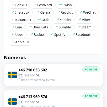
BankID
PostNord
Swish
Instabox
Klarna
Revolut
WeChat
KakaoTalk
Grab
Yandex
Viber
Line
Uber Eats
Bumble
Steam
Uber
Badoo
Spotify
Facebook
Apple ID
Números
+46 710 053 602
ONLINE
Telenor SE
TS
Última atividade: há 15 min
+46 713 969 574
ONLINE
Telenor SE
TS
Última atividade: há 43 min