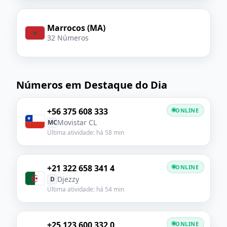
Marrocos (MA)
32 Números
Números em Destaque do Dia
+56 375 608 333
ONLINE
Movistar CL
MC
Última atividade: há 58 min
+21 322 658 341 4
ONLINE
Djezzy
D
Última atividade: há 54 min
+25 123 600 332 0
ONLINE