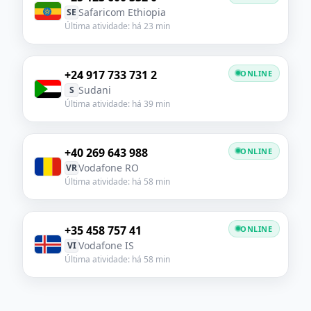
Safaricom Ethiopia
SE
Última atividade: há 23 min
+24 917 733 731 2
ONLINE
Sudani
S
Última atividade: há 39 min
+40 269 643 988
ONLINE
Vodafone RO
VR
Última atividade: há 58 min
+35 458 757 41
ONLINE
Vodafone IS
VI
Última atividade: há 58 min