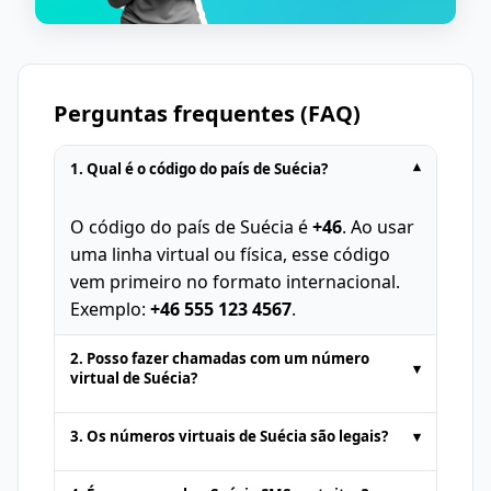
Perguntas frequentes (FAQ)
1. Qual é o código do país de Suécia?
▾
O código do país de Suécia é
+46
. Ao usar
uma linha virtual ou física, esse código
vem primeiro no formato internacional.
Exemplo:
+46 555 123 4567
.
2. Posso fazer chamadas com um número
▾
virtual de Suécia?
Os números temporários fornecidos por
3. Os números virtuais de Suécia são legais?
▾
plataformas de SMS online geralmente
servem apenas para
receber SMS
.
Sim. Os números virtuais de Suécia são