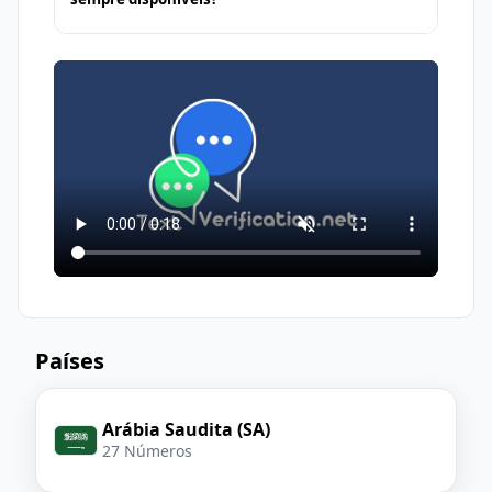
Selecione Suécia como país
Use o número virtual atribuído
podem bloquear números virtuais.
Números gratuitos geralmente são
para
receber sms
e obter seu
públicos; outras pessoas também podem
código de verificação
receber mensagens no mesmo número.
Para ações sensíveis, prefira um número
dedicado e pago.
Países
Arábia Saudita (SA)
27 Números