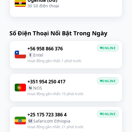
30 Số điện thoại
Số Điện Thoại Nổi Bật Trong Ngày
+56 958 866 376
ONLINE
Entel
E
Hoạt động gần nhất: 1 phút trước
+351 954 250 417
ONLINE
NOS
N
Hoạt động gần nhất: 10 phút trước
+25 175 723 386 4
ONLINE
Safaricom Ethiopia
SE
Hoạt động gần nhất: 21 phút trước