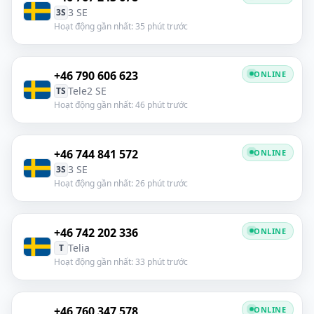
3 SE
3S
Hoạt động gần nhất: 35 phút trước
+46 790 606 623
ONLINE
Tele2 SE
TS
Hoạt động gần nhất: 46 phút trước
+46 744 841 572
ONLINE
3 SE
3S
Hoạt động gần nhất: 26 phút trước
+46 742 202 336
ONLINE
Telia
T
Hoạt động gần nhất: 33 phút trước
+46 760 347 578
ONLINE