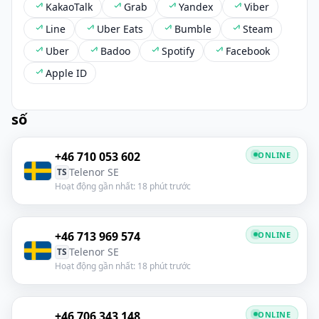
KakaoTalk
Grab
Yandex
Viber
Line
Uber Eats
Bumble
Steam
Uber
Badoo
Spotify
Facebook
Apple ID
số
+46 710 053 602
ONLINE
Telenor SE
TS
Hoạt động gần nhất: 18 phút trước
+46 713 969 574
ONLINE
Telenor SE
TS
Hoạt động gần nhất: 18 phút trước
+46 706 343 148
ONLINE