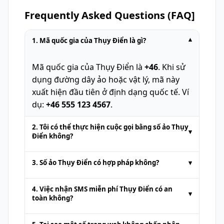
Frequently Asked Questions (FAQ]
1. Mã quốc gia của Thụy Điển là gì?
▾
Mã quốc gia của Thụy Điển là
+46
. Khi sử
dụng đường dây ảo hoặc vật lý, mã này
xuất hiện đầu tiên ở định dạng quốc tế. Ví
dụ:
+46 555 123 4567
.
2. Tôi có thể thực hiện cuộc gọi bằng số ảo Thụy
▾
Điển không?
Các số điện thoại tạm thời do nền tảng
3. Số ảo Thụy Điển có hợp pháp không?
▾
SMS trực tuyến cung cấp thường chỉ dùng
để
nhận SMS
. Cuộc gọi thoại hoặc gửi
Đúng. Số ảo Thụy Điển hoàn toàn hợp
4. Việc nhận SMS miễn phí Thụy Điển có an
▾
SMS tiêu chuẩn không được hỗ trợ. Một
pháp cho các hành động như
nhận SMS
toàn không?
số dịch vụ cao cấp có thể cung cấp hỗ trợ
trực tuyến
hoặc xác thực. Tuy nhiên,
Việc nhận
SMS trực tuyến miễn phí
từ
gọi điện với một khoản phí bổ sung.
chúng không được sử dụng cho các hoạt