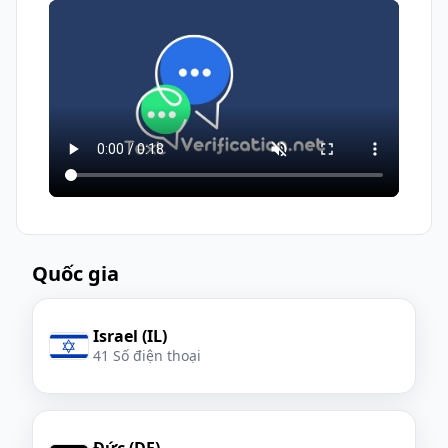
những người khác cũng có thể nhận được
minh của bạn
tin nhắn trên cùng một số. Đối với các
hành động quan trọng về quyền riêng tư,
hãy ưu tiên số trả phí, chuyên dụng.
Quốc gia
Israel (IL)
41 Số điện thoại
Đức (DE)