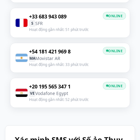
+33 683 943 089
ONLINE
SFR
S
Hoạt động gần nhất: 51 phút trước
+54 181 421 969 8
ONLINE
Movistar AR
MA
Hoạt động gần nhất: 33 phút trước
+20 195 565 347 1
ONLINE
Vodafone Egypt
VE
Hoạt động gần nhất: 52 phút trước
Xác minh SMS với Số ảo Thụy