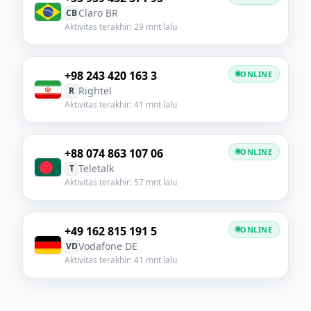
Claro BR
CB
Aktivitas terakhir: 29 mnt lalu
+98 243 420 163 3
ONLINE
Rightel
R
Aktivitas terakhir: 41 mnt lalu
+88 074 863 107 06
ONLINE
Teletalk
T
Aktivitas terakhir: 57 mnt lalu
+49 162 815 191 5
ONLINE
Vodafone DE
VD
Aktivitas terakhir: 41 mnt lalu