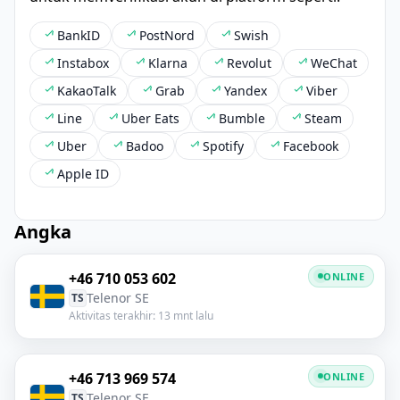
BankID
PostNord
Swish
Instabox
Klarna
Revolut
WeChat
KakaoTalk
Grab
Yandex
Viber
Line
Uber Eats
Bumble
Steam
Uber
Badoo
Spotify
Facebook
Apple ID
Angka
+46 710 053 602
ONLINE
Telenor SE
TS
Aktivitas terakhir: 13 mnt lalu
+46 713 969 574
ONLINE
Telenor SE
TS