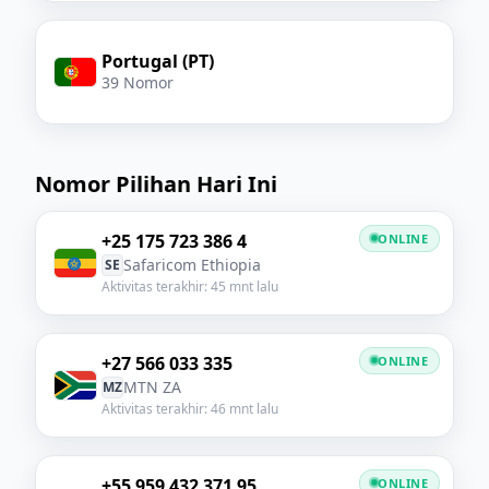
Portugal (PT)
39 Nomor
Nomor Pilihan Hari Ini
+25 175 723 386 4
ONLINE
Safaricom Ethiopia
SE
Aktivitas terakhir: 45 mnt lalu
+27 566 033 335
ONLINE
MTN ZA
MZ
Aktivitas terakhir: 46 mnt lalu
+55 959 432 371 95
ONLINE