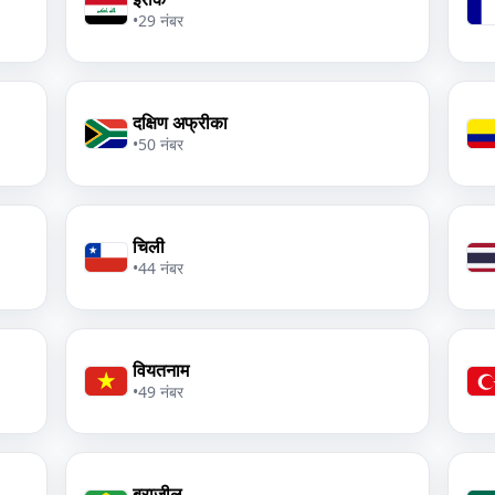
•
29 नंबर
दक्षिण अफ्रीका
•
50 नंबर
चिली
•
44 नंबर
वियतनाम
•
49 नंबर
ब्राज़ील