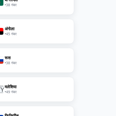
•
38 नंबर
अंगोला
•
45 नंबर
रूस
•
38 नंबर
मलेशिया
🇾
•
49 नंबर
फ़िलिपींस