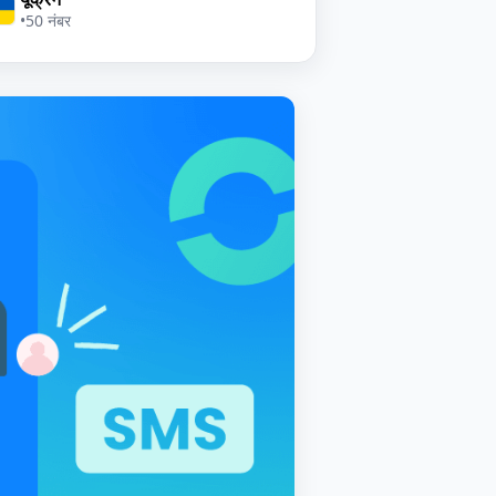
•
50 नंबर