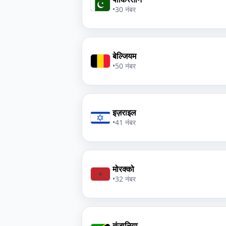
•
30 नंबर
बेल्जियम
•
50 नंबर
इज़राइल
•
41 नंबर
मोरक्को
•
32 नंबर
तंज़ानिया