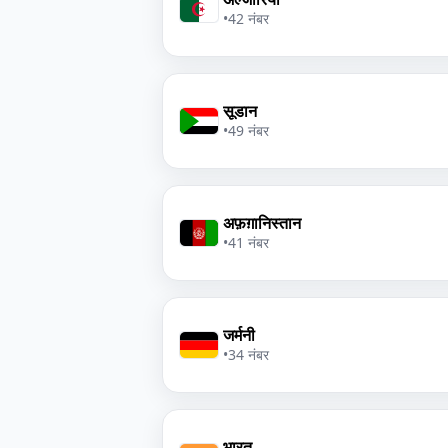
•
42 नंबर
सूडान
•
49 नंबर
अफ़ग़ानिस्तान
•
41 नंबर
जर्मनी
•
34 नंबर
भारत