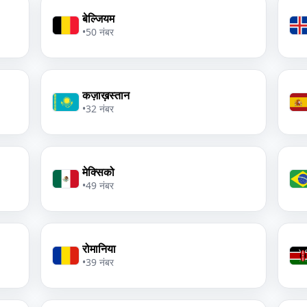
बेल्जियम
•
50 नंबर
कज़ाख़स्तान
•
32 नंबर
मेक्सिको
•
49 नंबर
रोमानिया
•
39 नंबर