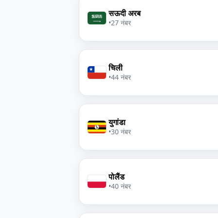
सऊदी अरब
•
27 नंबर
चिली
•
44 नंबर
युगांडा
•
30 नंबर
पोलैंड
•
40 नंबर