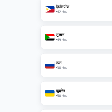
फ़िलिपींस
•
42 नंबर
सूडान
•
49 नंबर
रूस
•
38 नंबर
यूक्रेन
•
50 नंबर