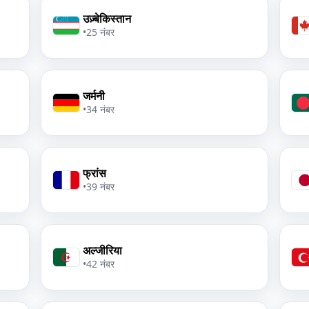
उज़्बेकिस्तान
•
25 नंबर
जर्मनी
•
34 नंबर
फ्रांस
•
39 नंबर
अल्जीरिया
•
42 नंबर