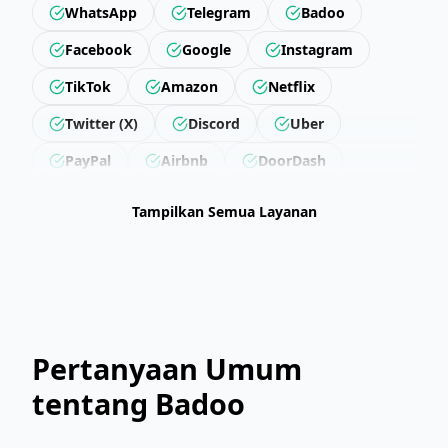
WhatsApp
Telegram
Badoo
Facebook
Google
Instagram
TikTok
Amazon
Netflix
Twitter (X)
Discord
Uber
PayPal
Airbnb
DoorDash
Revolut
Getir
Trendyol
Tampilkan Semua Layanan
Hepsiburada
Steam
Epic Games
LinkedIn
Snapchat
Twitch
Reddit
Pinterest
Microsoft
Apple
Binance
Wise
Skrill
Pertanyaan Umum
Neteller
Yahoo
Outlook
tentang Badoo
ProtonMail
Spotify
YouTube