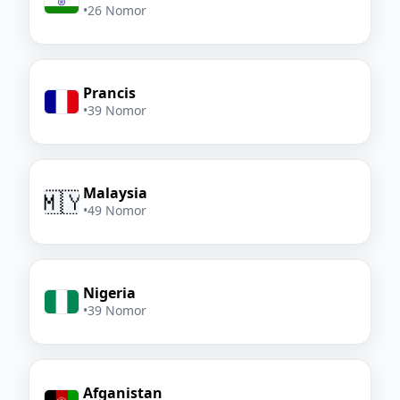
•
26 Nomor
Prancis
•
39 Nomor
Malaysia
🇲🇾
•
49 Nomor
Nigeria
•
39 Nomor
Afganistan