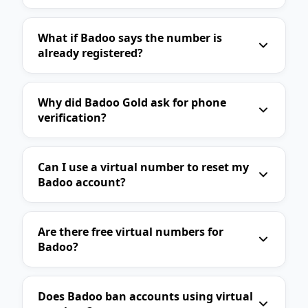
BlaBlaCar
Booking.com
Expedia
TripAdvisor
Agoda
Skyscanner
What if Badoo says the number is
already registered?
Kayak
Canva
Adobe
Dropbox
Google Drive
iCloud
Why did Badoo Gold ask for phone
Mega
OnlyFans
Bumble
verification?
Grindr
Happn
League of Legends
PUBG Mobile
Roblox
Minecraft
Can I use a virtual number to reset my
Badoo account?
Fortnite
Genshin Impact
Mail.ru
Ok.ru
Are there free virtual numbers for
Badoo?
Does Badoo ban accounts using virtual