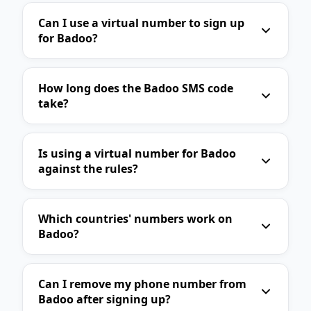
Disney+
HBO Max
Can I use a virtual number to sign up
Telegram Business
WhatsApp Business
for Badoo?
Line
Viber
WeChat
KakaoTalk
Signal
Slack
How long does the Badoo SMS code
take?
Zoom
Skype
eBay
AliExpress
Alibaba
Etsy
Is using a virtual number for Badoo
Walmart
Target
Best Buy
against the rules?
Nike
Adidas
Zara
H&M
SHEIN
Temu
Wolt
Bolt
Which countries' numbers work on
Badoo?
Glovo
Deliveroo
Just Eat
Grubhub
Uber Eats
Lyft
Can I remove my phone number from
Grab
Gojek
Careem
Badoo after signing up?