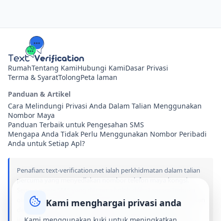
Rumah
Tentang Kami
Hubungi Kami
Dasar Privasi
Terma & Syarat
Tolong
Peta laman
Panduan & Artikel
Cara Melindungi Privasi Anda Dalam Talian Menggunakan
Nombor Maya
Panduan Terbaik untuk Pengesahan SMS
Mengapa Anda Tidak Perlu Menggunakan Nombor Peribadi
Anda untuk Setiap Apl?
Penafian: text-verification.net ialah perkhidmatan dalam talian
percuma yang menyediakan nombor telefon maya kongsi.
Semua mesej SMS yang diterima boleh dilihat secara terbuka
oleh sesiapa sahaja yang melawat tapak ini. Kami tidak dikaitkan
Kami menghargai privasi anda
dengan, ditaja oleh, atau bergabung dengan mana-mana
jenama, aplikasi atau perkhidmatan yang dinyatakan di tapak
Kami menggunakan kuki untuk meningkatkan