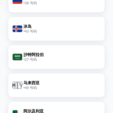
•
38 号码
冰岛
•
43 号码
沙特阿拉伯
•
27 号码
马来西亚
🇲🇾
•
49 号码
阿尔及利亚