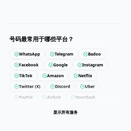
号码最常用于哪些平台？
WhatsApp
Telegram
Badoo
Facebook
Google
Instagram
TikTok
Amazon
Netflix
Twitter (X)
Discord
Uber
PayPal
Airbnb
DoorDash
Revolut
Getir
Trendyol
显示所有服务
Hepsiburada
Steam
Epic Games
LinkedIn
Snapchat
Twitch