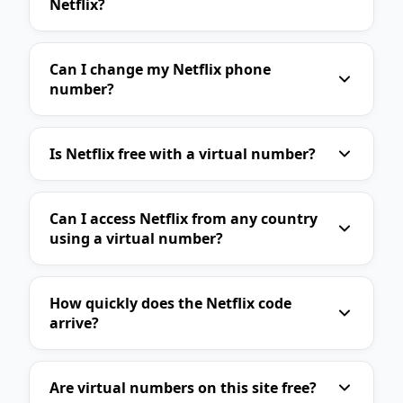
Netflix?
SHEIN
Temu
Wolt
Bolt
Glovo
Deliveroo
Just Eat
Can I change my Netflix phone
number?
Grubhub
Uber Eats
Lyft
Grab
Gojek
Careem
Is Netflix free with a virtual number?
BlaBlaCar
Booking.com
Expedia
TripAdvisor
Agoda
Skyscanner
Can I access Netflix from any country
Kayak
Canva
Adobe
using a virtual number?
Dropbox
Google Drive
iCloud
Mega
OnlyFans
Bumble
How quickly does the Netflix code
arrive?
Grindr
Happn
League of Legends
PUBG Mobile
Roblox
Minecraft
Are virtual numbers on this site free?
Fortnite
Genshin Impact
Mail.ru