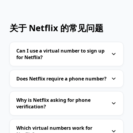
Reddit
Pinterest
Microsoft
Apple
Binance
Wise
Skrill
关于 Netflix 的常见问题
Neteller
Yahoo
Outlook
ProtonMail
Spotify
YouTube
Can I use a virtual number to sign up
Disney+
HBO Max
for Netflix?
Telegram Business
WhatsApp Business
Line
Viber
WeChat
Does Netflix require a phone number?
KakaoTalk
Signal
Slack
Zoom
Skype
eBay
Why is Netflix asking for phone
verification?
AliExpress
Alibaba
Etsy
Walmart
Target
Best Buy
Which virtual numbers work for
Nike
Adidas
Zara
H&M