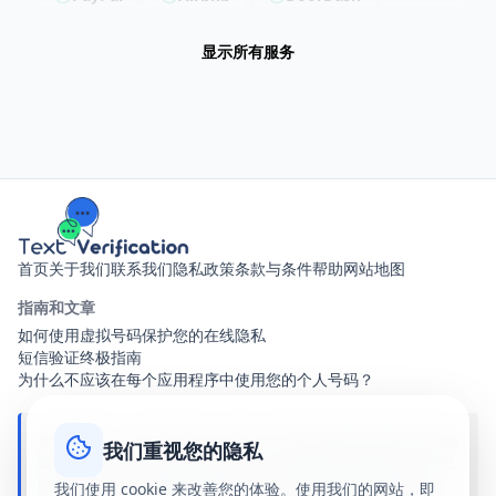
Revolut
Getir
Trendyol
显示所有服务
Hepsiburada
Steam
Epic Games
LinkedIn
Snapchat
Twitch
Reddit
Pinterest
Microsoft
Apple
Binance
Wise
Skrill
Neteller
Yahoo
Outlook
首页
关于我们
联系我们
隐私政策
条款与条件
帮助
网站地图
ProtonMail
Spotify
YouTube
指南和文章
Disney+
HBO Max
如何使用虚拟号码保护您的在线隐私
短信验证终极指南
Telegram Business
WhatsApp Business
为什么不应该在每个应用程序中使用您的个人号码？
Line
Viber
WeChat
免责声明：text-verification.net 是一个提供共享虚拟电话号码的免
KakaoTalk
Signal
Slack
我们重视您的隐私
费在线服务。收到的所有短信对访问此网站的任何人都是公开可见
的。我们与此网站上提到的任何品牌、应用程序或服务均无关联、
Zoom
Skype
eBay
我们使用 cookie 来改善您的体验。使用我们的网站，即