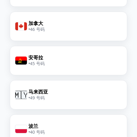
加拿大
•
46 号码
安哥拉
•
45 号码
马来西亚
🇲🇾
•
49 号码
波兰
•
40 号码