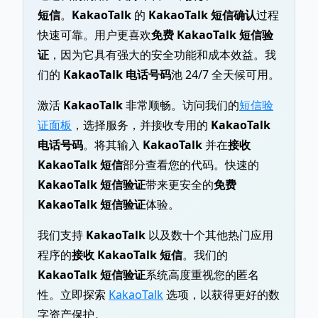
短信
。
KakaoTalk
的
KakaoTalk 短信确认
过程
快速可靠。用户更喜欢
免费 KakaoTalk 短信验
证
，因为它具有强大的安全功能和成本效益。我
们的
KakaoTalk 电话号码
池 24/7 全天候可用。
激活
KakaoTalk
非常顺畅。访问我们的
短信验
证面板
，选择服务，并接收专用的
KakaoTalk
电话号码
。将其输入
KakaoTalk
并在
接收
KakaoTalk 短信
部分查看您的代码。快速的
KakaoTalk 短信验证
带来更安全的
免费
KakaoTalk 短信验证
体验。
我们支持
KakaoTalk
以及数十个其他热门应用
程序的
接收 KakaoTalk 短信
。我们的
KakaoTalk 短信验证
系统高度重视您的匿名
性。立即探索
KakaoTalk
选项，以获得更好的数
字资产保护。