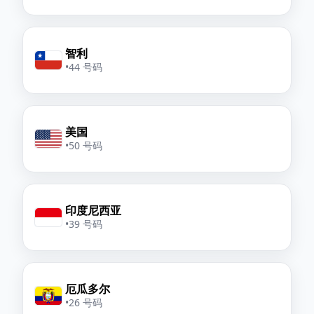
智利
•
44 号码
美国
•
50 号码
印度尼西亚
•
39 号码
厄瓜多尔
•
26 号码