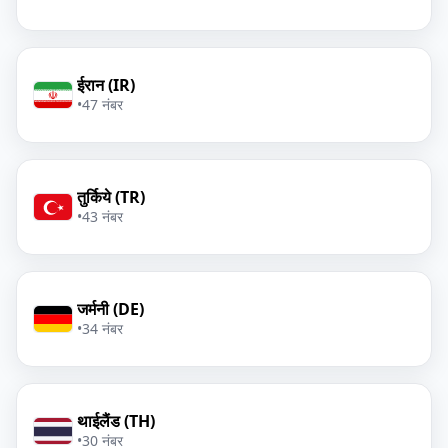
ईरान (IR)
•
47 नंबर
तुर्किये (TR)
•
43 नंबर
जर्मनी (DE)
•
34 नंबर
थाईलैंड (TH)
•
30 नंबर