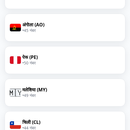
अंगोला (AO)
•
45 नंबर
पेरू (PE)
•
50 नंबर
मलेशिया (MY)
🇲🇾
•
49 नंबर
चिली (CL)
•
44 नंबर