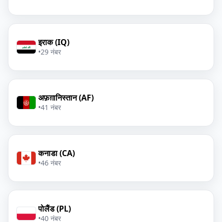
इराक (IQ)
•
29 नंबर
अफ़ग़ानिस्तान (AF)
•
41 नंबर
कनाडा (CA)
•
46 नंबर
पोलैंड (PL)
•
40 नंबर