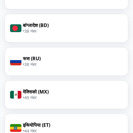
बांग्लादेश (BD)
•
38 नंबर
रूस (RU)
•
38 नंबर
मेक्सिको (MX)
•
49 नंबर
इथियोपिया (ET)
•
44 नंबर