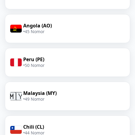
Angola (AO)
•
45 Nomor
Peru (PE)
•
50 Nomor
Malaysia (MY)
🇲🇾
•
49 Nomor
Chili (CL)
•
44 Nomor