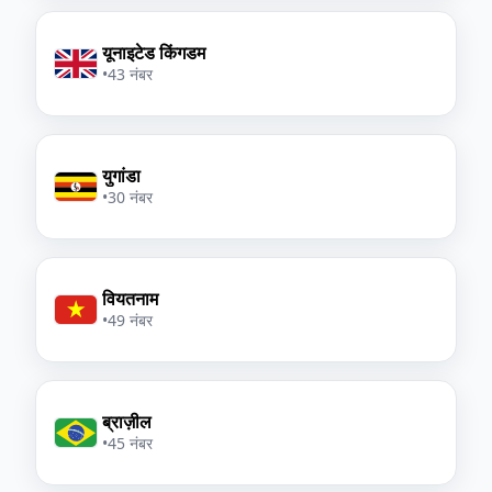
यूनाइटेड किंगडम
•
43 नंबर
युगांडा
•
30 नंबर
वियतनाम
•
49 नंबर
ब्राज़ील
•
45 नंबर