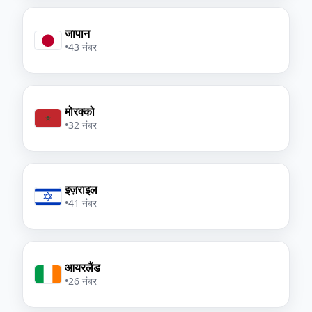
जापान
•
43 नंबर
मोरक्को
•
32 नंबर
इज़राइल
•
41 नंबर
आयरलैंड
•
26 नंबर