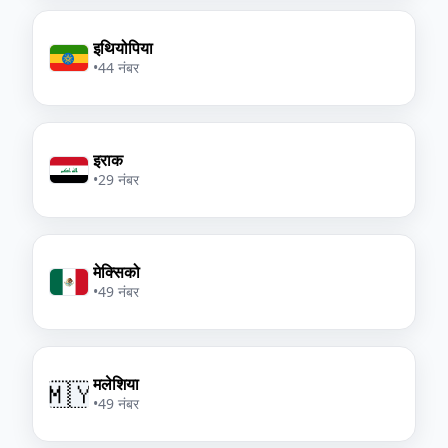
इथियोपिया
•
44 नंबर
इराक
•
29 नंबर
मेक्सिको
•
49 नंबर
मलेशिया
🇲🇾
•
49 नंबर