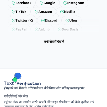
Facebook
Google
Instagram
TikTok
Amazon
Netflix
Twitter (X)
Discord
Uber
PayPal
Airbnb
DoorDash
Revolut
Getir
Trendyol
सभी सेवाएँ दिखाएँ
Hepsiburada
Steam
Epic Games
LinkedIn
Snapchat
Twitch
Reddit
Pinterest
Microsoft
Apple
Binance
Wise
Skrill
Neteller
Yahoo
Outlook
होम
हमारे बारे में
संपर्क करें
गोपनीयता नीति
नियम और शर्तें
सहायता
साइटमैप
ProtonMail
Spotify
YouTube
मार्गदर्शिकाएँ और लेख
Disney+
HBO Max
वर्चुअल नंबर का उपयोग करके अपनी ऑनलाइन गोपनीयता को कैसे सुरक्षित रखें
एसएमएस सत्यापन के लिए अंतिम मार्गदर्शिका