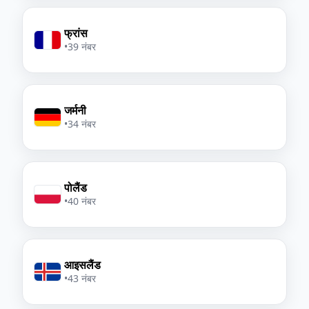
फ्रांस
•
39 नंबर
जर्मनी
•
34 नंबर
पोलैंड
•
40 नंबर
आइसलैंड
•
43 नंबर