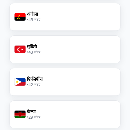
अंगोला
•
45 नंबर
तुर्किये
•
43 नंबर
फ़िलिपींस
•
42 नंबर
केन्या
•
29 नंबर