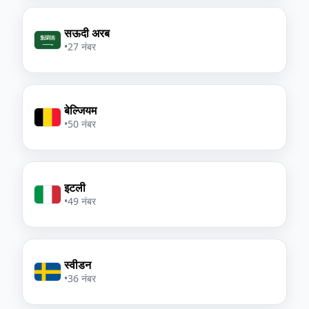
सऊदी अरब
•
27 नंबर
बेल्जियम
•
50 नंबर
इटली
•
49 नंबर
स्वीडन
•
36 नंबर