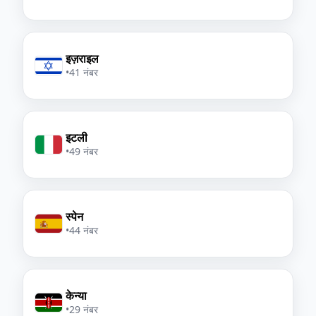
इज़राइल
•
41 नंबर
इटली
•
49 नंबर
स्पेन
•
44 नंबर
केन्या
•
29 नंबर