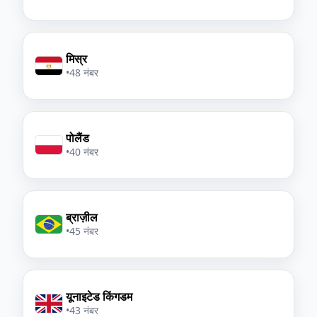
मिस्र
•
48 नंबर
पोलैंड
•
40 नंबर
ब्राज़ील
•
45 नंबर
यूनाइटेड किंगडम
•
43 नंबर