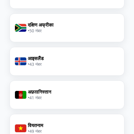
दक्षिण अफ्रीका
•
50 नंबर
आइसलैंड
•
43 नंबर
अफ़ग़ानिस्तान
•
41 नंबर
वियतनाम
•
49 नंबर