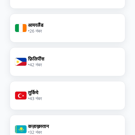
आयरलैंड
•
26 नंबर
फ़िलिपींस
•
42 नंबर
तुर्किये
•
43 नंबर
कज़ाख़स्तान
•
32 नंबर