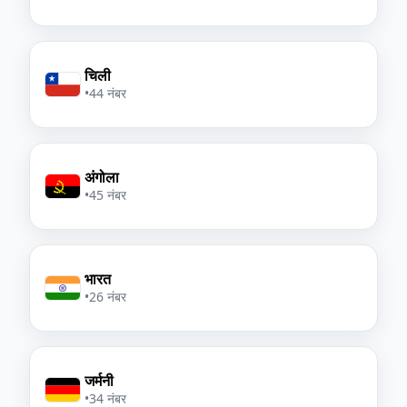
चिली
•
44 नंबर
अंगोला
•
45 नंबर
भारत
•
26 नंबर
जर्मनी
•
34 नंबर