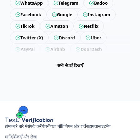
WhatsApp
Telegram
Badoo
Facebook
Google
Instagram
TikTok
Amazon
Netflix
Twitter (X)
Discord
Uber
PayPal
Airbnb
DoorDash
Revolut
Getir
Trendyol
सभी सेवाएँ दिखाएँ
Hepsiburada
Steam
Epic Games
LinkedIn
Snapchat
Twitch
Reddit
Pinterest
Microsoft
Apple
Binance
Wise
Skrill
Neteller
Yahoo
Outlook
होम
हमारे बारे में
संपर्क करें
गोपनीयता नीति
नियम और शर्तें
सहायता
साइटमैप
ProtonMail
Spotify
YouTube
मार्गदर्शिकाएँ और लेख