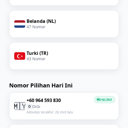
Belanda (NL)
47 Nomor
Turki (TR)
43 Nomor
Nomor Pilihan Hari Ini
+60 964 593 830
ONLINE
🇲🇾
DiGi
D
Aktivitas terakhir: 26 mnt lalu