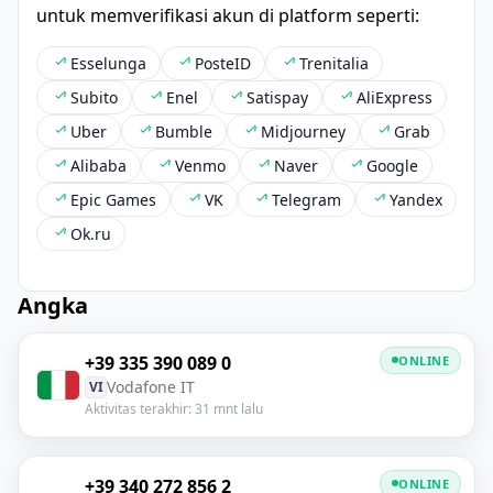
untuk memverifikasi akun di platform seperti:
Esselunga
PosteID
Trenitalia
Subito
Enel
Satispay
AliExpress
Uber
Bumble
Midjourney
Grab
Alibaba
Venmo
Naver
Google
Epic Games
VK
Telegram
Yandex
Ok.ru
Angka
+39 335 390 089 0
ONLINE
Vodafone IT
VI
Aktivitas terakhir: 31 mnt lalu
+39 340 272 856 2
ONLINE