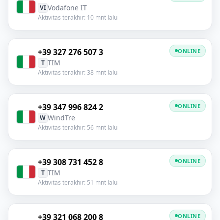
Vodafone IT
VI
Aktivitas terakhir: 10 mnt lalu
+39 327 276 507 3
ONLINE
TIM
T
Aktivitas terakhir: 38 mnt lalu
+39 347 996 824 2
ONLINE
WindTre
W
Aktivitas terakhir: 56 mnt lalu
+39 308 731 452 8
ONLINE
TIM
T
Aktivitas terakhir: 51 mnt lalu
+39 321 068 200 8
ONLINE