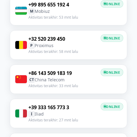
+99 895 655 192 4
ONLINE
Mobiuz
M
Aktivitas terakhir: 53 mnt lalu
+32 520 239 450
ONLINE
Proximus
P
Aktivitas terakhir: 58 mnt lalu
+86 143 509 183 19
ONLINE
China Telecom
CT
Aktivitas terakhir: 33 mnt lalu
+39 333 165 773 3
ONLINE
Iliad
I
Aktivitas terakhir: 27 mnt lalu