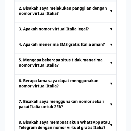
2. Bisakah saya melakukan panggilan dengan
▾
nomor virtual Italia?
Nomor telepon sementara yang
3. Apakah nomor virtual Italia legal?
▾
disediakan oleh platform SMS online
biasanya hanya untuk
menerima SMS
.
Ya. Nomor virtual Italia sepenuhnya sah
4. Apakah menerima SMS gratis Italia aman?
▾
Panggilan suara atau pengiriman SMS
untuk tindakan seperti
menerima SMS
standar tidak didukung. Beberapa
online
atau autentikasi. Namun, mereka
Mendapatkan
SMS online gratis
dari
5. Mengapa beberapa situs tidak menerima
layanan premium mungkin menawarkan
▾
tidak boleh digunakan untuk kegiatan
platform terkemuka adalah aman.
nomor virtual Italia?
dukungan panggilan dengan biaya
ilegal. Pengguna harus mematuhi
Namun, karena nomor publik dapat
tambahan.
Beberapa situs web memblokir nomor
platform
dilihat oleh siapa saja, hindari menerima
6. Berapa lama saya dapat menggunakan
▾
dari platform
SMS online
untuk
informasi sensitif atau pribadi melalui
nomor virtual Italia?
mencegah akun palsu. Dalam kasus
nomor tersebut.
Ini tergantung pada penyedianya
seperti itu, coba penyedia lain atau
7. Bisakah saya menggunakan nomor sekali
▾
layanan nomor khusus premium.
pakai Italia untuk 2FA?
Ya, autentikasi dua faktor dapat dilakukan
8. Bisakah saya membuat akun WhatsApp atau
▾
dengan
nomor telepon sementara
di
Telegram dengan nomor virtual gratis Italia?