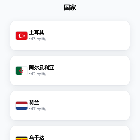
国家
土耳其
•
43 号码
阿尔及利亚
•
42 号码
荷兰
•
47 号码
乌干达