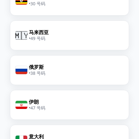
•
30 号码
马来西亚
🇲🇾
•
49 号码
俄罗斯
•
38 号码
伊朗
•
47 号码
意大利