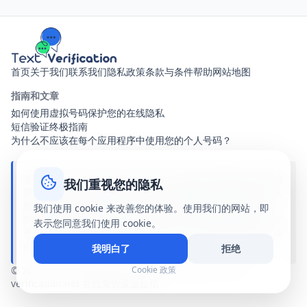
Reddit
Pinterest
Microsoft
Apple
Binance
Wise
Skrill
Neteller
Yahoo
Outlook
首页
关于我们
联系我们
隐私政策
条款与条件
帮助
网站地图
ProtonMail
Spotify
YouTube
指南和文章
Disney+
HBO Max
如何使用虚拟号码保护您的在线隐私
短信验证终极指南
Telegram Business
WhatsApp Business
为什么不应该在每个应用程序中使用您的个人号码？
Line
Viber
WeChat
免责声明：text-verification.net 是一个提供共享虚拟电话号码的免
KakaoTalk
Signal
Slack
我们重视您的隐私
费在线服务。收到的所有短信对访问此网站的任何人都是公开可见
的。我们与此网站上提到的任何品牌、应用程序或服务均无关联、
Zoom
Skype
eBay
我们使用 cookie 来改善您的体验。使用我们的网站，即
赞助或合作关系。使用我们的公共号码完全由您自己承担风险。对
表示您同意我们使用 cookie。
AliExpress
Alibaba
Etsy
于因使用我们的服务而产生的任何损害、账户停用或法律后果，我
们不承担任何责任。
我明白了
拒绝
Walmart
Target
Best Buy
Cookie 政策
© 2026 Text Verification - Receive SMS Online - text-
Nike
Adidas
Zara
H&M
verification.net 在线免费发送短信