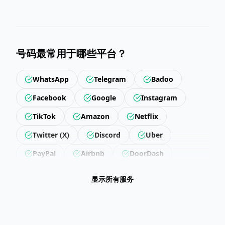
号码最常用于哪些平台？
WhatsApp
Telegram
Badoo
Facebook
Google
Instagram
TikTok
Amazon
Netflix
Twitter (X)
Discord
Uber
PayPal
Airbnb
DoorDash
Revolut
Getir
Trendyol
显示所有服务
Hepsiburada
Steam
Epic Games
LinkedIn
Snapchat
Twitch