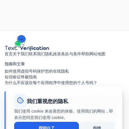
Hepsiburada
Steam
Epic Games
LinkedIn
Snapchat
Twitch
Reddit
Pinterest
Microsoft
Apple
Binance
Wise
Skrill
Neteller
Yahoo
Outlook
首页
关于我们
联系我们
隐私政策
条款与条件
帮助
网站地图
ProtonMail
Spotify
YouTube
指南和文章
Disney+
HBO Max
如何使用虚拟号码保护您的在线隐私
短信验证终极指南
Telegram Business
WhatsApp Business
为什么不应该在每个应用程序中使用您的个人号码？
Line
Viber
WeChat
免责声明：text-verification.net 是一个提供共享虚拟电话号码的免
KakaoTalk
Signal
Slack
我们重视您的隐私
费在线服务。收到的所有短信对访问此网站的任何人都是公开可见
的。我们与此网站上提到的任何品牌、应用程序或服务均无关联、
Zoom
Skype
eBay
我们使用 cookie 来改善您的体验。使用我们的网站，即
赞助或合作关系。使用我们的公共号码完全由您自己承担风险。对
表示您同意我们使用 cookie。
AliExpress
Alibaba
Etsy
于因使用我们的服务而产生的任何损害、账户停用或法律后果，我
们不承担任何责任。
我明白了
拒绝