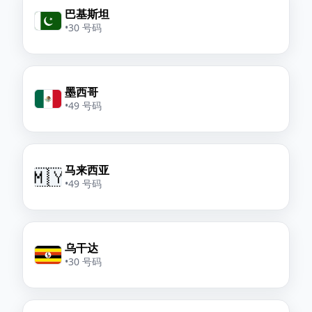
巴基斯坦
•
30 号码
墨西哥
•
49 号码
马来西亚
🇲🇾
•
49 号码
乌干达
•
30 号码