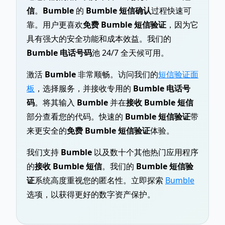
信
。
Bumble
的
Bumble 短信确认
过程快速可
靠。用户更喜欢
免费 Bumble 短信验证
，因为它
具有强大的安全功能和成本效益。我们的
Bumble 电话号码
池 24/7 全天候可用。
激活
Bumble
非常顺畅。访问我们的
短信验证面
板
，选择服务，并接收专用的
Bumble 电话号
码
。将其输入
Bumble
并在
接收 Bumble 短信
部分查看您的代码。快速的
Bumble 短信验证
带
来更安全的
免费 Bumble 短信验证
体验。
我们支持
Bumble
以及数十个其他热门应用程序
的
接收 Bumble 短信
。我们的
Bumble 短信验
证
系统高度重视您的匿名性。立即探索
Bumble
选项，以获得更好的数字资产保护。