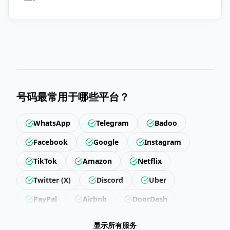
号码最常用于哪些平台？
WhatsApp
Telegram
Badoo
Facebook
Google
Instagram
TikTok
Amazon
Netflix
Twitter (X)
Discord
Uber
PayPal
Airbnb
DoorDash
Revolut
Getir
Trendyol
显示所有服务